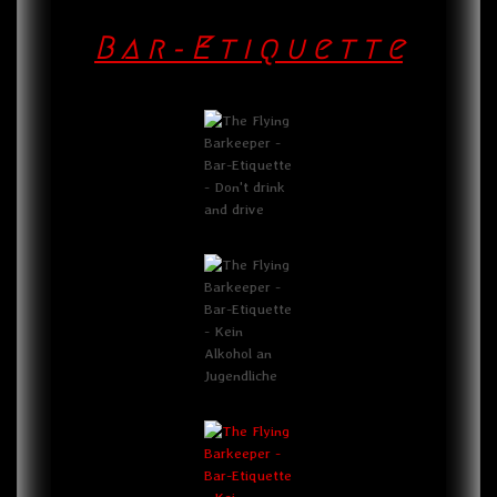
B a r - E t i q u e t t e