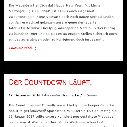
Die Webside ist endlich da! Happy New Year! Mit kleiner
Verzögerung zum Schluß, ist es uns nach insgesamt
zweimonatigem Intensiveinsatz doch noch ganze sechs Stunden
vor Jahreswechsel gelungen unsere generalerneuerte
Internetseite www.TheFlyingBarkeeper.de Version 3.0 erstmalig
zu launchen! Hier und da gibt es an einigen Stellen sicherlich noch
einiges zu ergänzen oder zu korrigieren, doch insgesamt…
Happy
Continue reading
New
Year
2017!
Der Countdown läuft!
17. Dezember 2016
Alexander Brennecke
Internes
Der Countdown läuft! Finally www.TheFlyingBarkeeper.de 3.0 is
about to get launched! Spätestens zu unserem 12. Geburtstag am
12. Januar 2017 sollte unsere komplett neu gestaltete Webpage
online sein. 4 Wochen vorher ist das Werk nun schon fast