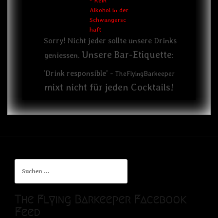
Sorry! Nicht jeder sollte unsere Drinks
Unsere
Bar-Etiquette
geniessen.
:
'Drink responsible' -
TheFlyingBarkeeper
mixt nicht für jeden Cocktails!
Suchen
nach:
The Flying Barkeeper Facebook
Feed