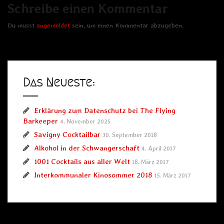
Schreibe einen Kommentar
Du musst
angemeldet
sein, um einen Kommentar abzugeben.
Das Neueste:
Erklärung zum Datenschutz bei The Flying
Barkeeper
4. November 2025
Savigny Cocktailbar
30. September 2018
Alkohol in der Schwangerschaft
4. April 2017
1001 Cocktails aus aller Welt
18. März 2017
Interkommunaler Kinosommer 2018
15. März 2017