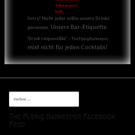
Sorry! Nicht jeder sollte unsere Drinks
Unsere
Bar-Etiquette
geniessen.
:
'Drink responsible' -
TheFlyingBarkeeper
mixt nicht für jeden Cocktails!
Suchen
nach:
The Flying Barkeeper Facebook
Feed