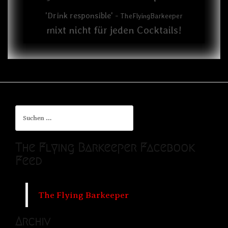
'Drink responsible' -
TheFlyingBarkeeper
mixt nicht für jeden Cocktails!
Suchen
nach:
The Flying Barkeeper Facebook
Feed
The Flying Barkeeper
Archiv