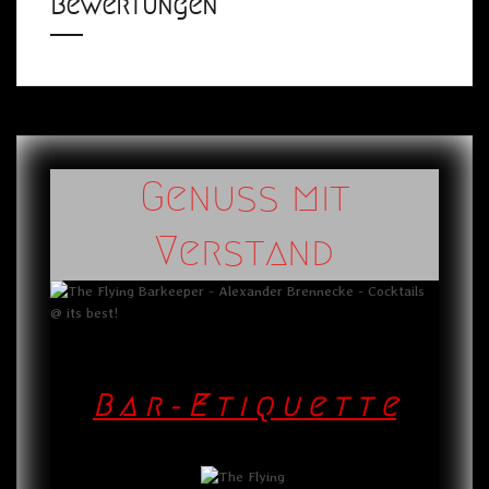
Bewertungen
Genuss mit
Verstand
B a r - E t i q u e t t e