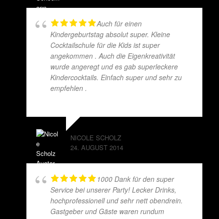
Auch für einen
Kindergeburtstag absolut super. Kleine
Cocktailschule für die Kids ist super
angekommen . Auch die Eigenkreativität
wurde angeregt und es gab superleckere
Kindercocktails. Einfach super und sehr zu
empfehlen .
NICOLE SCHOLZ
24. AUGUST 2014
1000 Dank für den super
Service bei unserer Party! Lecker Drinks,
hochprofessionell und sehr nett obendrein.
Gastgeber und Gäste waren rundum