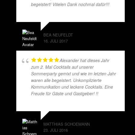
begeistert! Viiielen Dank nochmal dafür!!!
BEA NEUFELDT
16. JULI 2017
Alexander hat dieses Jahr
zum 2. Mal Cocktails auf unserer
Sommerparty gemixt und wie im letzten Jahr
waren alle begeistert. Unkomplizierte
Kommunikation und leckere Cocktails. Eine
Freude für Gäste und Gastgeber! !!
MATTHIAS SCHOEMANN
23. JULI 2016