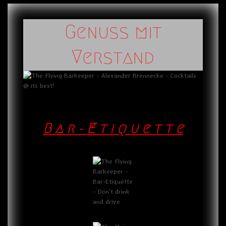
Genuss mit
Verstand
B a r - E t i q u e t t e