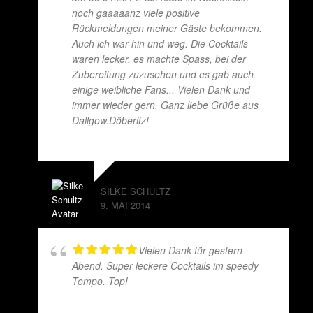
noch gaaaaanz viele positive
Rückmeldungen meiner Gäste bekommen.
Auch ich war hin und weg. Die Cocktails
waren lecker, es machte Spass, bei der
Zubereitung zuzusehen und es gab auch
einige weibliche Fans... Vielen Dank und
immer wieder gern. Ganz liebe Grüße aus
Dallgow.Döberitz!
SILKE SCHULTZ
9. MAI 2014
Vielen Dank für gestern
Abend. Super leckere Cocktails im speedy
Tempo. Top!