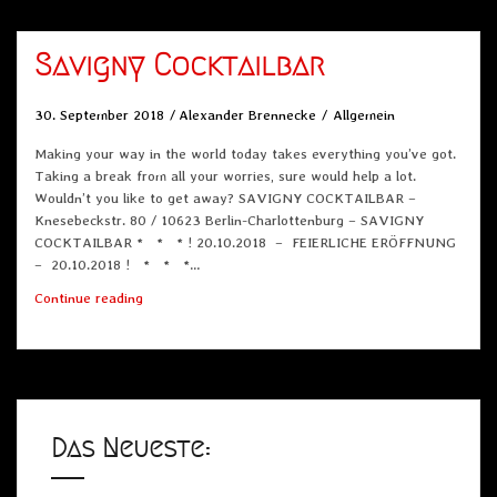
Savigny Cocktailbar
30. September 2018
Alexander Brennecke
Allgemein
Making your way in the world today takes everything you’ve got.
Taking a break from all your worries, sure would help a lot.
Wouldn’t you like to get away? SAVIGNY COCKTAILBAR –
Knesebeckstr. 80 / 10623 Berlin-Charlottenburg – SAVIGNY
COCKTAILBAR * * * ! 20.10.2018 – FEIERLICHE ERÖFFNUNG
– 20.10.2018 ! * * *…
Savigny
Continue reading
Cocktailbar
Das Neueste: