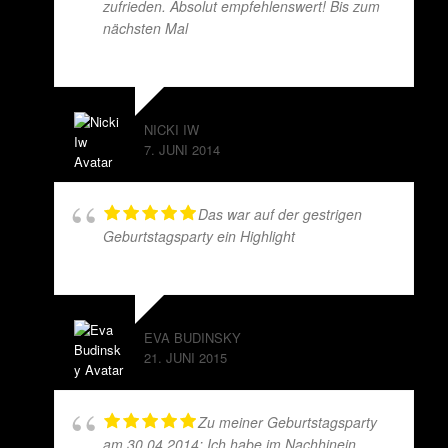
zufrieden. Absolut empfehlenswert! Bis zum
nächsten Mal
NICKI IW
7. JUNI 2014
Das war auf der gestrigen
Geburtstagsparty ein Highlight
EVA BUDINSKY
21. JUNI 2015
Zu meiner Geburtstagsparty
am 30.04.2014: Ich habe im Nachhinein