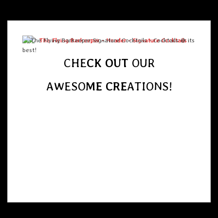
CHE
CK OUT
OUR
AWESO
ME
CRE
ATIONS!