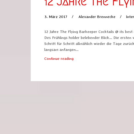
12 Jahre The Fly
3. März 2017
Alexander Brennecke
Inte
12 Jahre The Flying Barkeeper Cocktails @ its best
Des Frühlings holder belebender Blick… Die ersten
Schritt für Schritt allmählich wieder die Tage zurü
langsam anfangen…
12
Continue reading
Jahre
The
Flying
Barkeeper