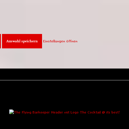
Auswahl speichern
Einstellungen öffnen
The
Angebote
Cocktails
Unternehmen
Veranstaltungen
Bilder
Referenzen
Kontakt
Flying
&
&
Barkeeper
Videos
Links